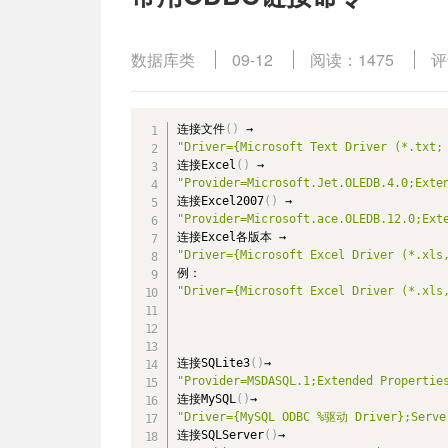
数据库类
09-12
阅读：1475
评
连接文件
(
)
"Driver={Microsoft Text Driver (*.txt;

连接Excel
(
)
"Provider=Microsoft.Jet.OLEDB.4.0;Exte
连接Excel2007
(
)
"Provider=Microsoft.ace.OLEDB.12.0;Ext
"Driver={Microsoft Excel Driver (*.xls
"Driver={Microsoft Excel Driver (*.xls
连接SQLite3
(
)
"Provider=MSDASQL.1;Extended Propertie

连接MySQL
(
)
"Driver={MySQL ODBC %驱动 Driver};Se

连接SQLServer
(
)