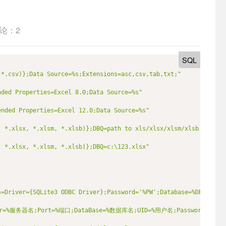
论：2
SQL
 *.csv)};Data Source=%s;Extensions=asc,csv,tab,txt;"
nded Properties=Excel 8.0;Data Source=%s"
ended Properties=Excel 12.0;Data Source=%s"
, *.xlsx, *.xlsm, *.xlsb)};DBQ=path to xls/xlsx/xlsm/xlsb file"
, *.xlsx, *.xlsm, *.xlsb)};DBQ=c:\123.xlsx"
s=Driver={SQLite3 ODBC Driver};Password='%PW';Database=%DB;"
rver=%服务器名;Port=%端口;DataBase=%数据库名;UID=%用户名;Password=%密码;