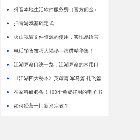
清晰高画质
抖音本地生活软件服务费（官方佣金）
收取政策20240701
扫雷游戏基础定式
火山视窗文件资源的使用，实现易语言
中的资源操作
电话销售技巧大揭秘—演讲精华集！
江湖算命口决一览，江湖算命的常用口
诀
《江湖四大秘本》英耀篇 军马篇 扎飞篇
阿宝篇(整理)
在家科研必备！160个免费好用的电子书
下载网站
如何经营一门新兴宗教？