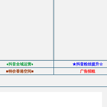
♦抖音全域运营♦
★抖音粉丝提升☆
■特价香港空间■
广告招租