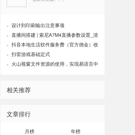
设计到印刷输出注意事项
直播间搭建 | 索尼A7M4直播参数设置_清
晰高画质
抖音本地生活软件服务费（官方佣金）收
取政策20240701
扫雷游戏基础定式
火山视窗文件资源的使用，实现易语言中
的资源操作
相关推荐
文章排行
Stmt=Set Names '%编码'"
月榜
年榜