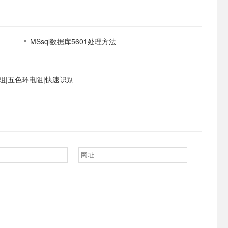
MSsql数据库5601处理方法
阻|五色环电阻|快速识别