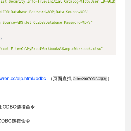
sist Security Info=True;Initial Catalog=%ICG;User ID=%UID;Data S
OLEDB:Database Password=%DP;Data Source=%DS"
a Source=%DS;Jet OLEDB:Database Password=%DP;"
c/
Excel File=C:\MyExcelWorkbooks\SampleWorkbook.xlsx"
ewren.cc/elp.html#odbc
（页面查找
）
Office2007ODBC驱动