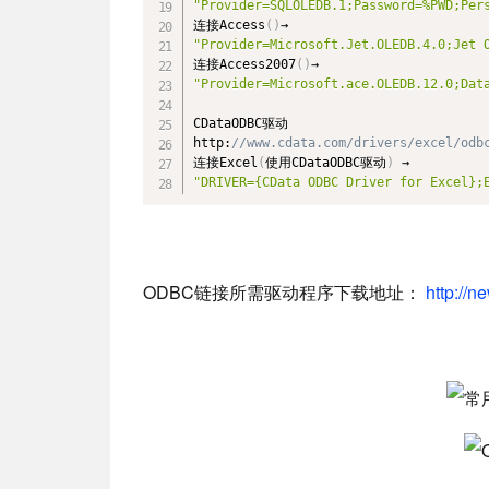
"Provider=SQLOLEDB.1;Password=%PWD;Per

连接Access
(
)
"Provider=Microsoft.Jet.OLEDB.4.0;Jet 

连接Access2007
(
)
"Provider=Microsoft.ace.OLEDB.12.0;Dat
CDataODBC驱动

http:
//www.cdata.com/drivers/excel/odb
连接Excel
(
使用CDataODBC驱动
)
"DRIVER={CData ODBC Driver for Excel};
ODBC链接所需驱动程序下载地址：
http://n