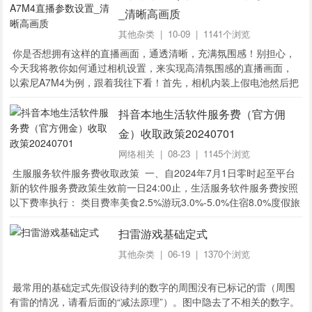
_清晰高画质
其他杂类
| 10-09 | 1141个浏览
你是否想拥有这样的直播画面，通透清晰，充满氛围感！别担心，
今天我将教你如何通过相机设置，来实现高清氛围感的直播画面，
以索尼A7M4为例，跟着我往下看！首先，相机内装上假电池然后把
相机调到M档视频模式点击菜单进入界面然后，将影像质量文件格式
设置为4K，进入动态影像设置，...
抖音本地生活软件服务费（官方佣
金）收取政策20240701
网络相关
| 08-23 | 1145个浏览
生服服务软件服务费收取政策 一、自2024年7月1日零时起至平台
新的软件服务费政策生效前一日24:00止，生活服务软件服务费按照
以下费率执行： 类目费率美食2.5%游玩3.0%-5.0%住宿8.0%度假旅
游服务3.0%-6.0%爱车5....
扫雷游戏基础定式
其他杂类
| 06-19 | 1370个浏览
最常用的基础定式先假设待判的数字的周围没有已标记的雷（周围
有雷的情况，请看后面的“减法原理”）。图中隐去了不相关的数字。