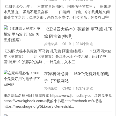
江湖学术今几年； 不求富贵乐清闲。 闲来悟得琴堂里； 闷来涉
水又登山。 虽然不是黄宫客； 一曰清闲一曰仙。今初到此地久闻
贵处文学之邦，仁厚之俗，果然名不虚传。列位乡亲，休要忍口害
羞，只管上前来算个命，测个字，看个月将年将，问个财喜问个买
卖利息，如何列位。 今曰初到贵地...
《江湖四大秘本》英耀篇 军马篇 扎飞
篇 阿宝篇(整理)
其他杂类
| 06-19 | 2214个浏览
江湖四大秘本英耀篇 军马篇 扎飞篇 阿宝篇(整理) 1.江湖四大秘
本《英耀篇》 此《英耀篇》是江湖术士不传之秘，达到了中
国"揣摩"术心理学的巅峰，一针见血，入木三...
在家科研必备！160个免费好用的电
子书下载网站
其他杂类
| 03-02 | 1837个浏览
排名网站名称网址1鸠摩搜索 https://www.jiumodiary.com/2苦瓜书盘
https://www.kgbook.com/3我的小书屋http://mebook.cc/4书格
https://new.shuge.org/5Library Genesisht...