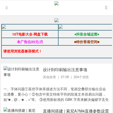
10T电影大全·网盘下载
♦抖音全域运营♦
本广告位20元/月
■特价香港空间■
，请使用浏览器兼容模式！
设计到印刷输出注意事项
其他杂类
| 07-08 | 204个浏览
一、字体问题①某些字体库描述方法不同，笔画交叠部分输出后会
出透叠，要小心！②包含中英文特殊字符的段落文本容易出问题，
如“■，@，★，○”等。 ③使用新标准的 GBK 字库来解决偏僻字丢失
的问题。 ④笔画太细的字体，最好不要使用多于3色的混叠，如
（C10 M30...
直播间搭建 | 索尼A7M4直播参数设置