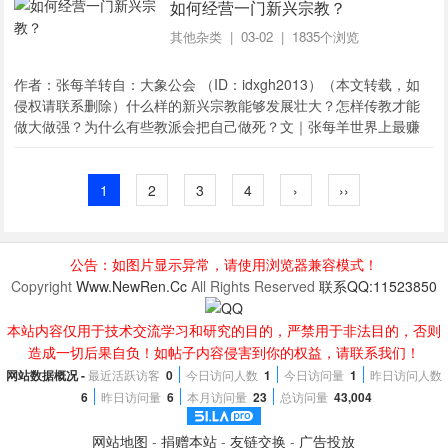
如何经营一门新兴宗教？
其他杂类
| 03-02 | 1835个浏览
作者：张每羊转自：大象公会 （ID：idxgh2013）（本文转载，如
侵权请联系删除）什么样的新兴宗教能够发展壮大？怎样传教才能
做大做强？为什么有些教派会把自己做死？文｜张每羊世界上最赚
钱的生意是什么？山达基教教主罗恩·哈伯德的答案是：如果你想迅
速成为富豪，最好的办法就...
1
2
3
4
›
››
公告：如图片显示异常，请使用浏览器兼容模式！
Copyright
Www.NewRen.Cc
All Rights Reserved
联系QQ:11523850
本站内容仅用于技术交流学习和研究的目的，严禁用于非法目的，否则
造成一切后果自负！如帖子内容侵害到你的权益，请联系我们！
网站数据概况 -
最近活跃访客
0
今日访问人数
1
今日访问量
1
昨日访问人数
6
昨日访问量
6
本月访问量
23
总访问量
43,004
网站地图
-
捐赠本站
-
友链交换
-
广告投放