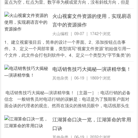
蓝点为空，红点为雷。数字串为横或竖方向，没有斜线方向，但是
未明格子可以是斜线方向。靠边定式“靠边”是指某个数字只有和其他
数字共享的未明方块，没有自己...
火山视窗文件资源的使用，实现易语
言中的资源操作
火山编程
| 09-07 | 1742个浏览
1、建立视窗项目后，简单的设计一个界面。2、添加按钮点击事
件。3、定义一个局部常量，类型填写“视窗文件资源”初始值引用一
个文件，此文件会打包到软件中。4、定义一个类型为“字节集类”的
局部变量。5、利用文件资源到字节集方法可以将导入的文件资源转
换成字节集。6、最后利用“多字节到文本...
电话销售技巧大揭秘—演讲精华集！
其他杂类
| 06-19 | 1869个浏览
电话销售技巧大揭秘—演讲精华集！［主题一］：电话行销的必备
信念 一般销售员对电话行销的误解是：电话是为了预期客户面对
面会谈的代理者的观念。然而在顶尖的推销员眼中，电话线那头生
疏的声音，是不能与有效的面对面的表现相比较的。下面是一些非
常有效的电话行销信念。拥有这些信念，...
江湖算命口决一览，江湖算命的常用
口诀
其他杂类
| 06-19 | 2032个浏览