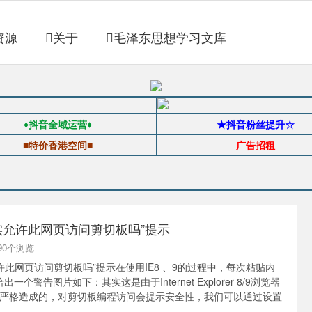
资源
关于
毛泽东思想学习文库
♦抖音全域运营♦
★抖音粉丝提升☆
■特价香港空间■
广告招租
确实允许此网页访问剪切板吗”提示
2790个浏览
许此网页访问剪切板吗”提示在使用IE8 、9的过程中，每次粘贴内
一个警告图片如下：其实这是由于Internet Explorer 8/9浏览器
严格造成的，对剪切板编程访问会提示安全性，我们可以通过设置