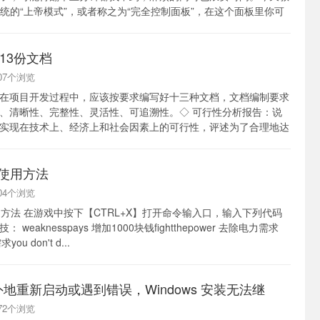
s系统的“上帝模式”，或者称之为“完全控制面板”，在这个面板里你可
13份文档
1107个浏览
在项目开发过程中，应该按要求编写好十三种文档，文档编制要求
、清晰性、完整性、灵活性、可追溯性。◇ 可行性分析报告：说
实现在技术上、经济上和社会因素上的可行性，评述为了合理地达
的各种可能实施方案，说明...
籍使用方法
1204个浏览
用方法 在游戏中按下【CTRL+X】打开命令输入口，输入下列代码
eaknesspays 增加1000块钱fightthepower 去除电力需求
ou don't d...
地重新启动或遇到错误，Windows 安装无法继
2172个浏览