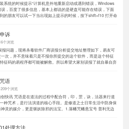
装系统的时候提示“计算机意外地重新启动或遇到错误，Windows
错误，百度了很多信息，基本上都说的是硬盘可能存在错误，下面
的朋友可以试一下当出现如上提示的时候，按下shift+f10 打开命
oob...
申诉
7516个浏览
误报问题，现将杀毒软件厂商误报分析提交地址整理如下，易友可
交一次，并不意味着只是不报你所提交的这个软件，而是这个特征
特征码的易程序都可能被解救。所以希望大家别误报了就自暴自弃
的行动。序...
咒语
 1209个浏览
知创快讯 咒语是在道法的过程中配合符，印，罡，诀，法器来行道
一种咒术，是行法演道的核心手段。是修道之士日常生活中防身保
通神灵的媒介，更是驱妖除邪的法宝。1.落幡咒幡悬宝号 普利无边
幡落 云旆回...
601处理方法