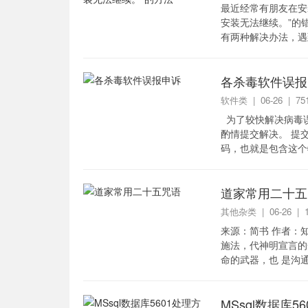
最近经常有朋友在安
安装无法继续。”的
有两种解决办法，遇到
令窗口，接着输入: cd 
各杀毒软件误报
软件类
| 06-26 | 
为了较快解决病毒
酌情提交解决。 提
码，也就是包含这个
的发帖抱怨，做出自己
道家常用二十五
其他杂类
| 06-26 |
来源：简书 作者：
施法，代神明宣言的
命的武器，也 是沟
诸神卫护 天罪消愆经完
MSsql数据库5