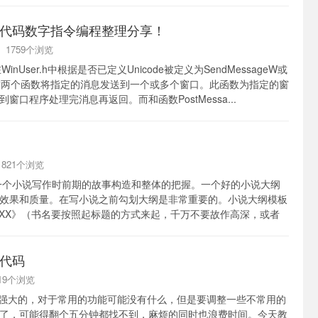
代码数字指令编程整理分享！
 | 1759个浏览
在WinUser.h中根据是否已定义Unicode被定义为SendMessageW或
eA，这两个函数将指定的消息发送到一个或多个窗口。此函数为指定的窗
窗口程序处理完消息再返回。而和函数PostMessa...
 1821个浏览
个小说写作时前期的故事构造和整体的把握。一个好的小说大纲
效果和质量。在写小说之前勾划大纲是非常重要的。小说大纲模板
XXX》（书名要按照起标题的方式来起，千万不要故作高深，或者
世界知名）...
代码
2319个浏览
强大的，对于常用的功能可能没有什么，但是要调整一些不常用的
了，可能得翻个五分钟都找不到，麻烦的同时也浪费时间。今天教