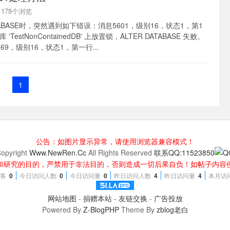
 1178个浏览
TABASE时，突然遇到如下错误：消息5601，级别16，状态1，第1
estNonContainedDB' 上放置锁，ALTER DATABASE 失败。
9，级别16，状态1，第一行...
1
公告：如图片显示异常，请使用浏览器兼容模式！
opyright
Www.NewRen.Cc
All Rights Reserved
联系QQ:11523850
和研究的目的，严禁用于非法目的，否则造成一切后果自负！如帖子内容
客
0
今日访问人数
0
今日访问量
0
昨日访问人数
4
昨日访问量
4
本月访
网站地图
-
捐赠本站
-
友链交换
-
广告投放
Powered By
Z-BlogPHP
Theme By
zblog老白