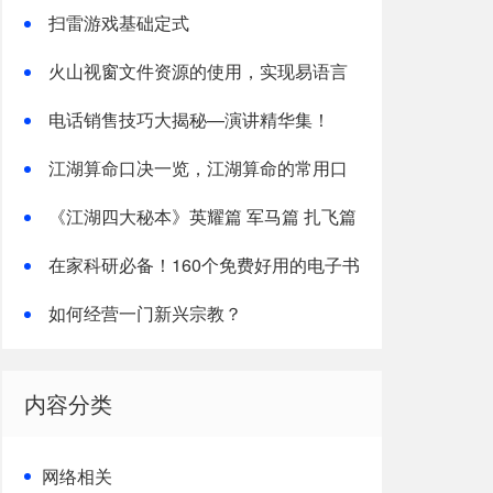
收取政策20240701
扫雷游戏基础定式
火山视窗文件资源的使用，实现易语言
中的资源操作
电话销售技巧大揭秘—演讲精华集！
江湖算命口决一览，江湖算命的常用口
诀
《江湖四大秘本》英耀篇 军马篇 扎飞篇
阿宝篇(整理)
在家科研必备！160个免费好用的电子书
下载网站
如何经营一门新兴宗教？
内容分类
网络相关