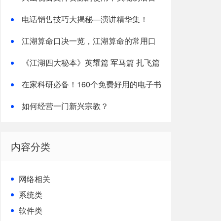
中的资源操作
电话销售技巧大揭秘—演讲精华集！
江湖算命口决一览，江湖算命的常用口
诀
《江湖四大秘本》英耀篇 军马篇 扎飞篇
阿宝篇(整理)
在家科研必备！160个免费好用的电子书
下载网站
如何经营一门新兴宗教？
内容分类
网络相关
系统类
软件类