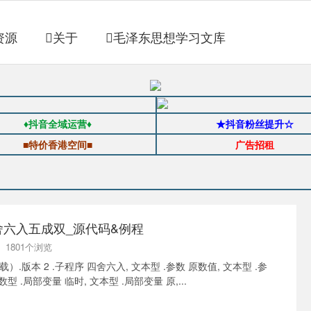
资源
关于
毛泽东思想学习文库
♦抖音全域运营♦
★抖音粉丝提升☆
■特价香港空间■
广告招租
舍六入五成双_源代码&例程
 | 1801个浏览
.版本 2 .子程序 四舍六入, 文本型 .参数 原数值, 文本型 .参
型 .局部变量 临时, 文本型 .局部变量 原,...